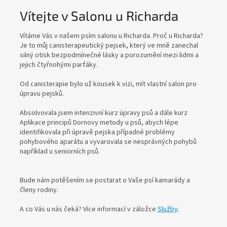
o
Vítejte v Salonu u Richarda
n
u
Vítáme Vás v našem psím salonu u Richarda. Proč u Richarda?
Je to můj canisterapeutický pejsek,
který ve mně zanechal
u
silný otisk bezpodmínečné lásky a porozumění mezi lidmi a
R
jejich čtyřnohými parťáky.
i
Od canisterapie bylo už kousek k vizi, mít vlastní salon pro
c
úpravu pejsků.
h
Absolvovala jsem intenzivní kurz úpravy psů a dále kurz
a
Aplikace principů Dornovy metody u psů,
abych lépe
identifikovala při úpravě pejska případné problémy
r
pohybového aparátu
a vyvarovala se nesprávných pohybů
d
například u seniorních psů.
a
Bude nám potěšením se postarat o Vaše psí kamarády a
členy rodiny.
A co Vás u nás čeká? Více informací v záložce
Služby
.